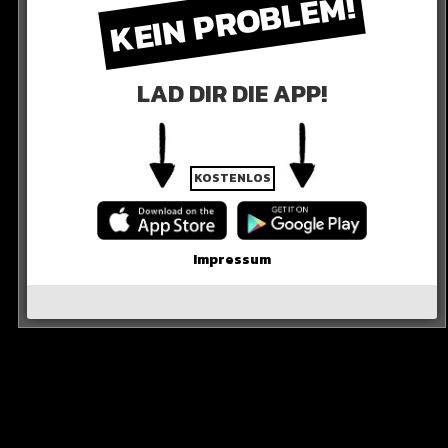
KEIN PROBLEM!
LAD DIR DIE APP!
ERKENNUNG
 es ist schön, wenn man für seine Bemühungen anerkannt
eler, der nun die letzten Schritte seiner schönen Karriere
KOSTENLOS
Impressum
hmal deutlich, wie wichtig er seit Jahren für den
R DIE QUELLE
ano Ronaldo’s move to Al Nassr. He claims that the