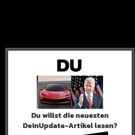
ürkei und Syrien. Wir haben etwas Geld rein geworfen und
per Hilfe für die Menschen dort. Danke Massiv für deine
 SEHT IHR ES
Du willst die neuesten
DeinUpdate-Artikel lesen?