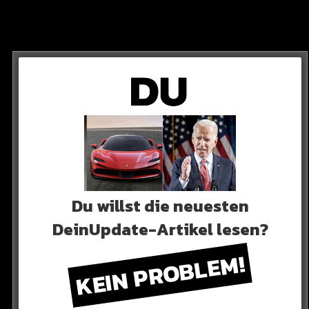
m. Aufgrund des heiligen Fastenmonats darf Salah
rinken.
Du willst die neuesten
DeinUpdate-Artikel lesen?
KEIN PROBLEM!