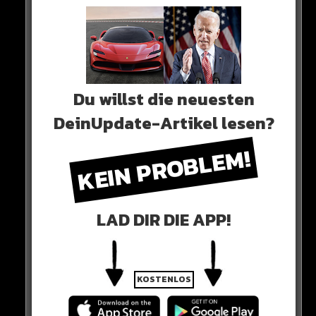
Du willst die neuesten
DeinUpdate-Artikel lesen?
KEIN PROBLEM!
LAD DIR DIE APP!
KOSTENLOS