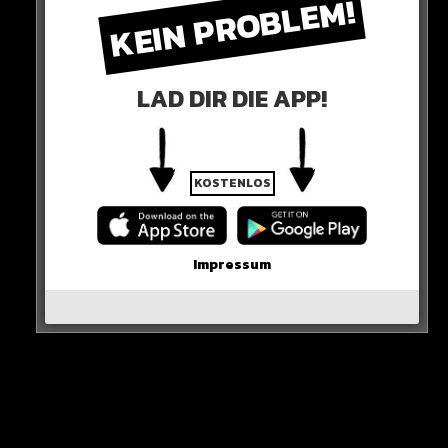
KEIN PROBLEM!
Definitiv eine süße Aktion!
HIER SEHT IHR ES
LAD DIR DIE APP!
@samra_official
Und, wie sieht euer Valentinstag
aus?
#ichliebedich
♬ Ich Liebe Dich –
Samra & Sido
KOSTENLOS
0 COMMENTS
Impressum
Neues Artikel
Alle Rap-Songs die heute
erschienen sind!