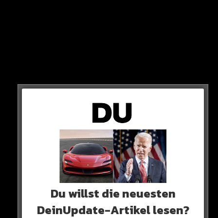
Laut ESPN lockt Al-Ahli Riyadh Mahrez mit einem
Jahresgehalt von 100 Millionen Euro! Mit Boni soll er
sogar auf 150 Millionen Euro kommen…
KRANK!
Ablösesumme
Allerdings ist Mahrez im Gegensatz zu Benzema und
Kante nicht ablösefrei. Sein Vertrag läuft noch bis 2025.
Du willst die neuesten
DeinUpdate-Artikel lesen?