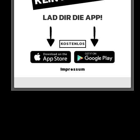
Peinlich, schreibt Kroos unter den Transfer-Post von
Fabrizio Romano. Ihm gefällt wohl gar nicht, dass Gabri
LAD DIR DIE APP!
schon mit 21 nach Saudi geht.
KLARE ANSAGE!
KOSTENLOS
0 COMMENTS
Impressum
Neues Artikel
Alle Rap-Songs die heute
erschienen sind!