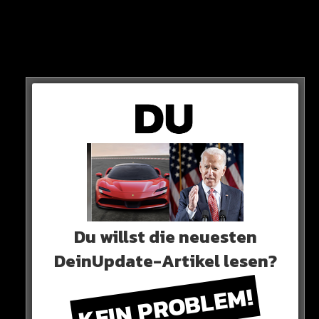
Du willst die neuesten
DeinUpdate-Artikel lesen?
„peinlich“
KEIN PROBLEM!
„Embarassing“.