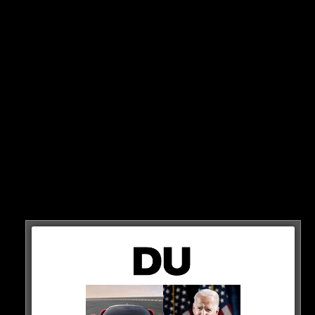
Fans!
Weil beim Champions League Spiel der Bayern gegen
Galatasaray Instanbul letzte Woche viele Fans ihre
Karten an Anhänger des türkischen Vereins verkauft
haben, gab es nun auf der Jahreshauptversammlung
heftige Kritik…
HIER SEHT IHR ES