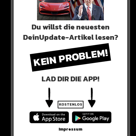
Du willst die neuesten
DeinUpdate-Artikel lesen?
0 COMMENTS
KEIN PROBLEM!
Neues Artikel
LAD DIR DIE APP!
Alle Rap-Songs die heute
erschienen sind!
KOSTENLOS
WICHTIGE NACHRICHT!
Impressum