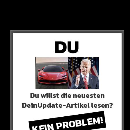
PC
Auch PC-Spieler sind betroffen. Denn die Computer
Version von GTA 6 erscheint erst mehrere Monate
nach dem Release des Spiels.
Du willst die neuesten
DeinUpdate-Artikel lesen?
KEIN PROBLEM!