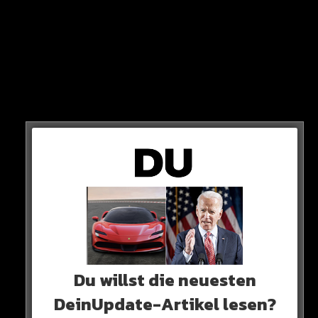
vermeintliche Vergewaltigungsopfer eigentlich…
Der Portugiese bezahlt ihr ein Schweigegeld in Höhe
von rund 350.000 Euro.
Doch inzwischen hat Mayorga ihre Meinung geändert
und den „Schweige-Deal“ gebrochen.
Du willst die neuesten
DeinUpdate-Artikel lesen?