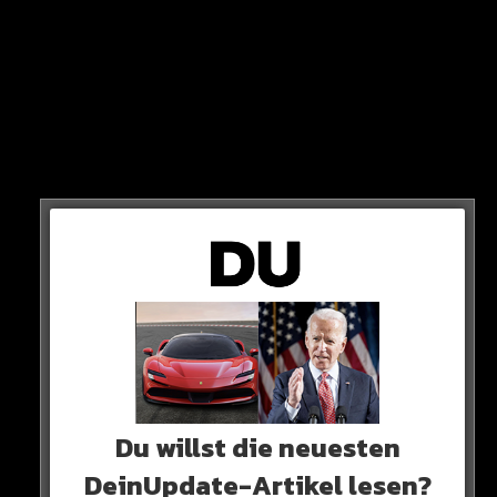
Zu spät bemerkt
In seiner Heimat-Zeitung „Expressen“ berichtet der 34-
Jährige von höllischen Schmerzen im Genitalbereich.
Halfvarsson bemerkt erst nach sechs von acht Runden,
was passiert ist.
Du willst die neuesten
DeinUpdate-Artikel lesen?