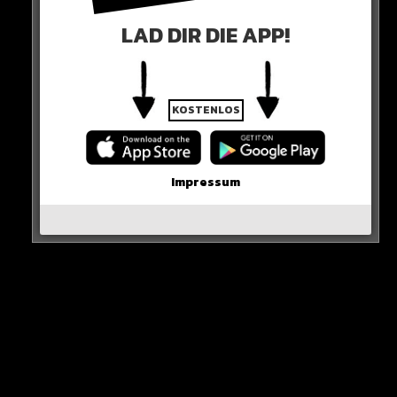
Ronaldo packt die Schwalbe aus
#DAZNmoment
pic.twitter.com/RDqCV1v2Mh
LAD DIR DIE APP!
— DAZN DE (@DAZN_DE)
March 27, 2023
KOSTENLOS
0 COMMENTS
Impressum
Neues Artikel
Alle Rap-Songs die heute
erschienen sind!
WICHTIGE NACHRICHT!