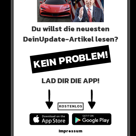
Du willst die neuesten
DeinUpdate-Artikel lesen?
KEIN PROBLEM!
LAD DIR DIE APP!
KOSTENLOS
Sanitäter versuchen 55 Minuten lang, das Leben des
Impressum