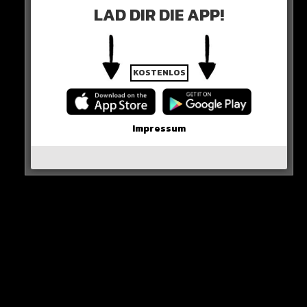
Es wäre nach eine unglaubliche Geschichte nach seiner
LAD DIR DIE APP!
Krebs-Erkrankung im letzten Jahr…
0 COMMENTS
KOSTENLOS
Impressum
Neues Artikel
Alle Rap-Songs die heute
erschienen sind!
WICHTIGE NACHRICHT!