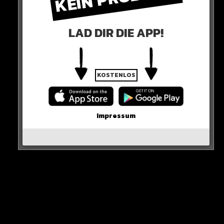
LAD DIR DIE APP!
KOSTENLOS
Impressum