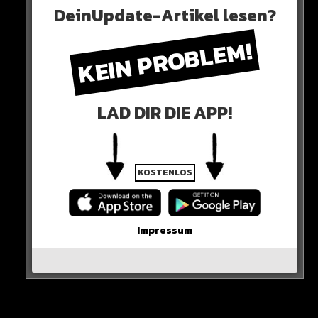
HIER SEHT IHR ES
DeinUpdate-Artikel lesen?
KEIN PROBLEM!
LAD DIR DIE APP!
KOSTENLOS
Impressum