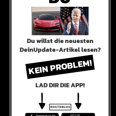
Du willst die neuesten
DeinUpdate-Artikel lesen?
KEIN PROBLEM!
LAD DIR DIE APP!
KOSTENLOS