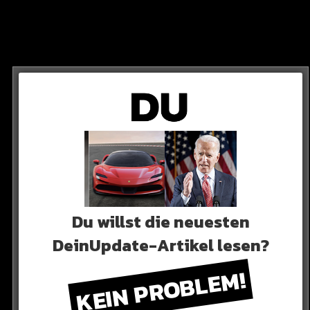
rt werden sollte. Da sitzen 16-Jährige besoffen mit
oint raucht, der ist der Kriminelle“
Du willst die neuesten
DeinUpdate-Artikel lesen?
KEIN PROBLEM!