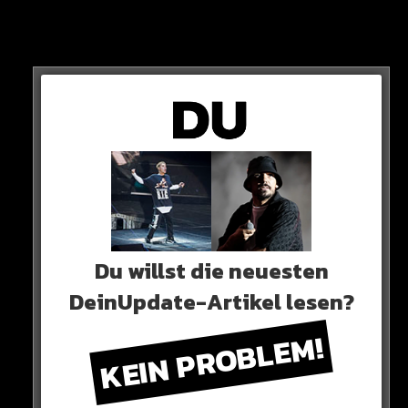
…
Schreibt Beckham bei Instagram.
Du willst die neuesten
DeinUpdate-Artikel lesen?
Coole Geste oder Papa-Bonus?
KEIN PROBLEM!
HIER DIE QUELLE