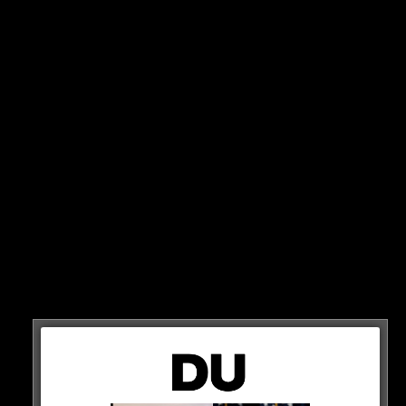
cora sagt
„Wann ich das letzte Mal Sex hatte … Das war, bevor ich
Corona hatte. Bei der Person habe ich mich mit Corona