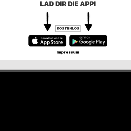
LAD DIR DIE APP!
KOSTENLOS
Impressum