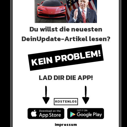
einige Namen noch gehandelt.
ZIDANE?
Du willst die neuesten
MOURINHO?
DeinUpdate-Artikel lesen?
NAGELSMANN?
KEIN PROBLEM!
LAD DIR DIE APP!
KOSTENLOS
Impressum