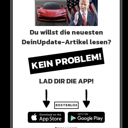
Du willst die neuesten
DeinUpdate-Artikel lesen?
KEIN PROBLEM!
LAD DIR DIE APP!
View this post on Instagram
KOSTENLOS