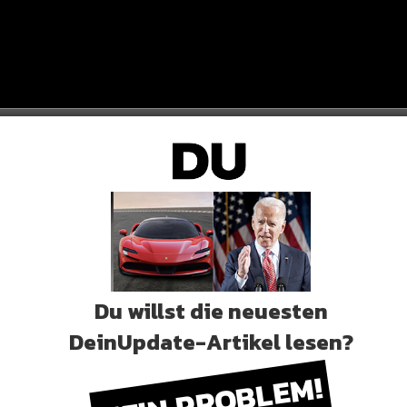
 es mit jedem deutschen MMA-Kämpfer aufnehmen
TATEMENT
Du willst die neuesten
tzt gerade auf 91 Kilogramm. Habe circa 14
DeinUpdate-Artikel lesen?
super“
KEIN PROBLEM!
ehen wird!