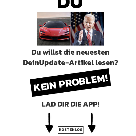
Du willst die neuesten
DeinUpdate-Artikel lesen?
KEIN PROBLEM!
LAD DIR DIE APP!
atzs im Namen und bestätigt die Hochzeit.
KOSTENLOS