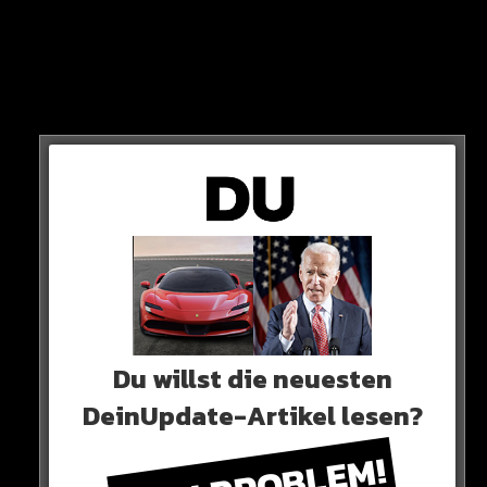
MrBenz63 zeigt, was der Edeltuner mit einer neuen
Auspuffanlage alles geschafft hat…
HIER DAS VIDEO (AB 9:27)
Du willst die neuesten
DeinUpdate-Artikel lesen?