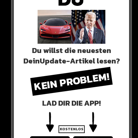
Du willst die neuesten
DeinUpdate-Artikel lesen?
KEIN PROBLEM!
LAD DIR DIE APP!
KOSTENLOS