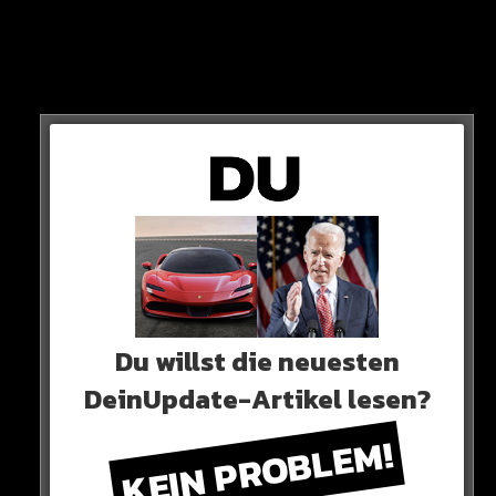
Er sagt: Altmodisch!
LOB
Der SPD-Vorsitzende übt aber keine Generalkritik an
der Bundeswehr, sondern ist lediglich gegen einen
Zwangsdienst.
Du willst die neuesten
DeinUpdate-Artikel lesen?
KEIN PROBLEM!