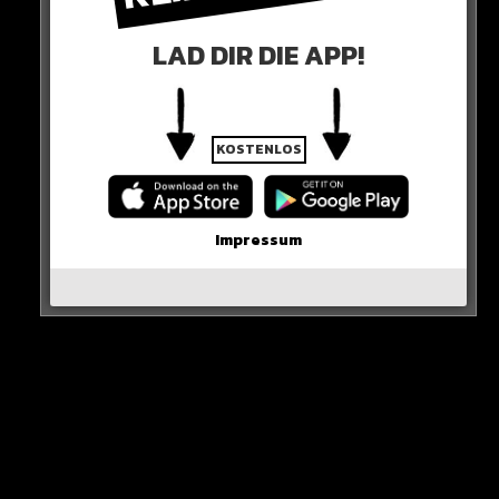
LAD DIR DIE APP!
Das Bemühen von Pistorius, die Bundeswehr wieder zu
einem attraktiveren Arbeitgeber zu machen, wird
dagegen von Klingbeil ausdrücklich gelobt.
KOSTENLOS
Sein Vorschlag:
Impressum
Jeder junge Mensch muss einmal in seinem Leben
direkt damit konfrontiert werden, ob er einen Dienst
für sein Land leisten möchte.