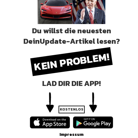
Du willst die neuesten
DeinUpdate-Artikel lesen?
KEIN PROBLEM!
LAD DIR DIE APP!
KOSTENLOS
Impressum