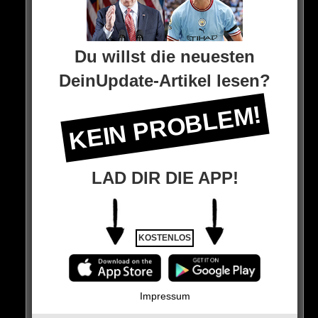
Du willst die neuesten
DeinUpdate-Artikel lesen?
KEIN PROBLEM!
View this post on Instagram
LAD DIR DIE APP!
KOSTENLOS
Impressum