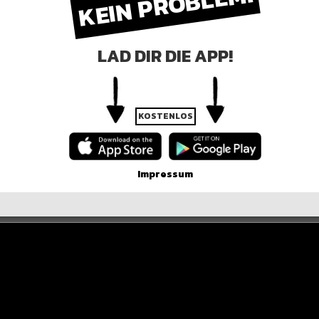
KEIN PROBLEM!
LAD DIR DIE APP!
KOSTENLOS
Impressum