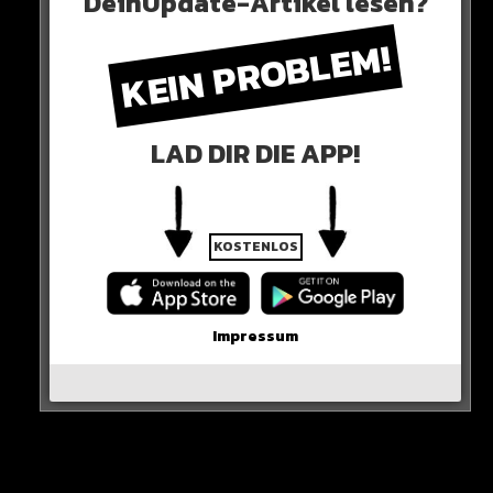
DeinUpdate-Artikel lesen?
Songs droppen, wo ich irgendwie Leute wegdisse und Beefs
KEIN PROBLEM!
anfange. Dikka, ich chille und streame bisschen und mache
Mukke“
Was haltet Ihr davon?
LAD DIR DIE APP!
HIER DER POST
KOSTENLOS
Impressum