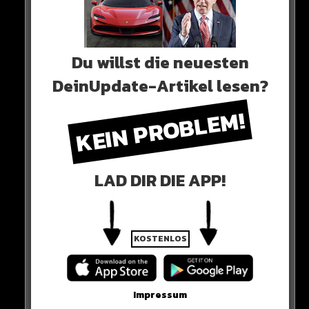
Du willst die neuesten
DeinUpdate-Artikel lesen?
KEIN PROBLEM!
LAD DIR DIE APP!
View this post on Instagram
KOSTENLOS
Impressum