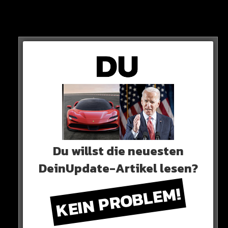
So hat sich T-Low das sicherlich nicht vorgestellt…
Du willst die neuesten
DeinUpdate-Artikel lesen?
HIER SEHT IHR ES
KEIN PROBLEM!