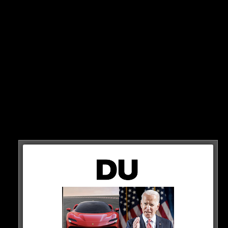
Wie würde es aussehen, wenn Samra gegen Capital Bra
im Battle antreten müsste? Diese Frage wurde nun von
Kollegah und Asche beantwortet, die im Bosslife als
Tantra und Bratan gegeneinander antreten…
HIER ANSCHAUEN