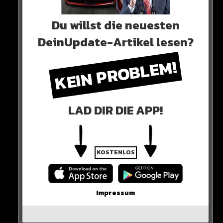
Du willst die neuesten
0 COMMENTS
DeinUpdate-Artikel lesen?
KEIN PROBLEM!
Neues Artikel
LAD DIR DIE APP!
Alle Rap-Songs die heute
erschienen sind!
KOSTENLOS
WICHTIGE NACHRICHT!
Impressum
Neueste Beiträge