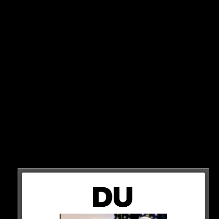
Kaum ein Film ist bei Action-Fans so beliebt wie
Equalizer. Nun steht fest, dass wir einen dritten Teil
sehen dürfen…
31. AUGUST
Ab dem 31. August gibt’s Equalizer 3 in den Kinos und
auf Youtube könnt ihr nun den ersten Trailer sehen!
VORFREUDE!
HIER ANSCHAUEN