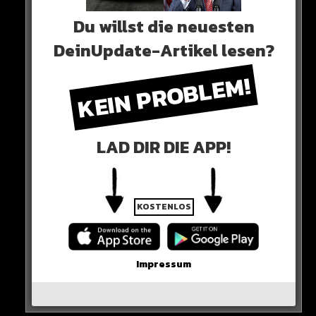
0 COMMENTS
…
Du willst die neuesten
DeinUpdate-Artikel lesen?
KEIN PROBLEM!
Neues Artikel
Alle Rap-Songs die heute
LAD DIR DIE APP!
erschienen sind!
KOSTENLOS
WICHTIGE NACHRICHT!
Impressum
Neueste Beiträge