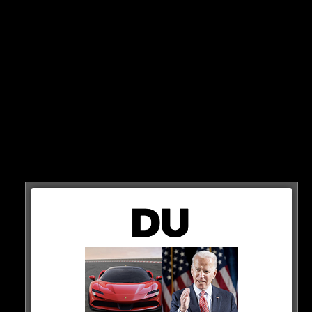
Was passiert, wenn man alle gängigen Tesla-Modelle in
einem Dragrace gegeneinander antreten lässt?
CarWow hat die Antwort auf diese Frage…
HIER ANSCHAUEN (AB 3:15)