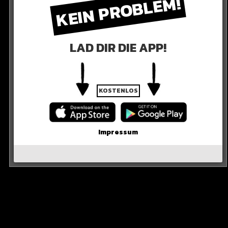
KEIN PROBLEM!
LAD DIR DIE APP!
KOSTENLOS
0.000 euro
Impressum
chhiff Titanic!
en. Die Mini-U-Boote können fünf Personen befördern
!
R DIE QUELLE