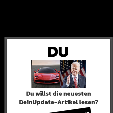
AUCHBOOT
 ein Mini-Tauchboot verschwunden sein, das
lang nicht bekannt.
Du willst die neuesten
DeinUpdate-Artikel lesen?