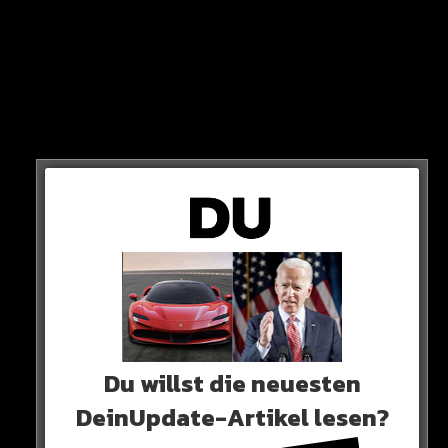
Florian Wirtz soll mit einem Wechsel von Bayer zu
Bayern liebäugeln.
Die Münchener sollen bei Wirtz sehr hoch im Kurs
stehen…
VOM TABELLENFÜHRER ZUM ZWEITEN!
Du willst die neuesten
DeinUpdate-Artikel lesen?