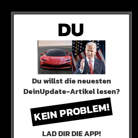
Heftig…
HIER SEHT IHR ES
Du willst die neuesten
DeinUpdate-Artikel lesen?
KEIN PROBLEM!
LAD DIR DIE APP!