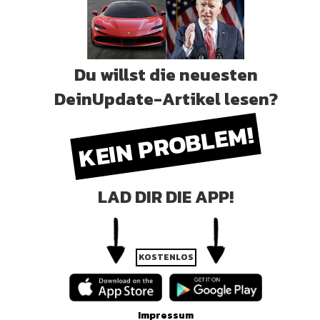
Du willst die neuesten
DeinUpdate-Artikel lesen?
KEIN PROBLEM!
LAD DIR DIE APP!
KOSTENLOS
Impressum