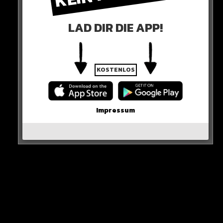
WICHTIGE NACHRICHT!
LAD DIR DIE APP!
Neueste Beiträge
KOSTENLOS
Alle Rap-Songs die heute
erschienen sind!
Impressum
WICHTIGE NACHRICHT!
Neue iPhone-Funktion rettet DEIN Geld!
Erste Wahl-Umfrage nach den Demos!
Karim Benzema vor Rückkehr nach Europa?