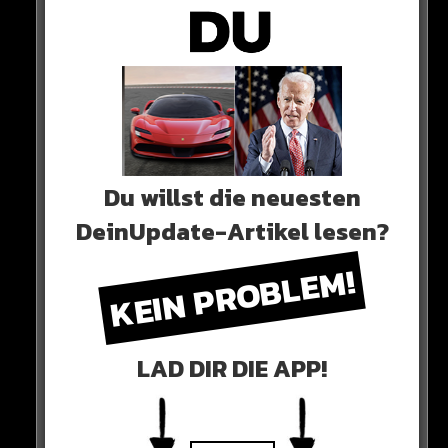
Definitiv ein interessanter Clip…
HIER SEHT IHR ES
Du willst die neuesten
DeinUpdate-Artikel lesen?
KEIN PROBLEM!
LAD DIR DIE APP!