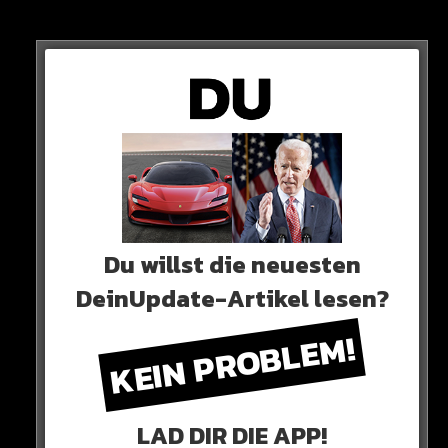
Du willst die neuesten
DeinUpdate-Artikel lesen?
KEIN PROBLEM!
LAD DIR DIE APP!