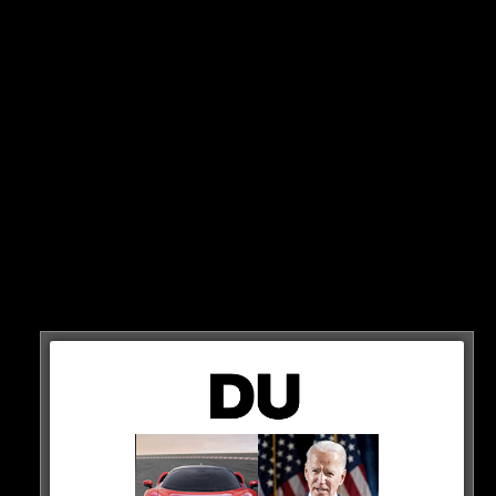
DAS sagt Müller!
Mit 0:3 verliert der FC Bayern am Dienstag Abend
gegen Manchester City und verspielt damit womöglich
die zweite Titelchance in nur einer Woche. Nun spricht
Thomas Müller über die Auswirkungen…
HIER ANSCHAUEN