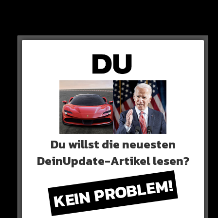
So Kim Virginia.
Du willst die neuesten
DeinUpdate-Artikel lesen?
Doch Mike lehnt ab. Er will Safer Sex.
KEIN PROBLEM!
Auch weil gleich beim ersten Mal mit seiner Ex Elena
Miras die gemeinsame Tochter entstand.