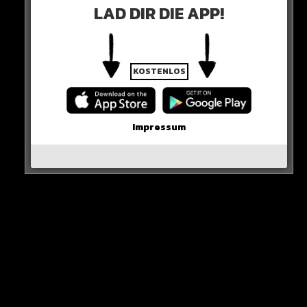
LAD DIR DIE APP!
KOSTENLOS
Impressum
ZITAT
„Der erste Schuss ist ein Treffer bei mir“