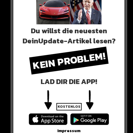
Du willst die neuesten
DeinUpdate-Artikel lesen?
KEIN PROBLEM!
LAD DIR DIE APP!
KOSTENLOS
Impressum