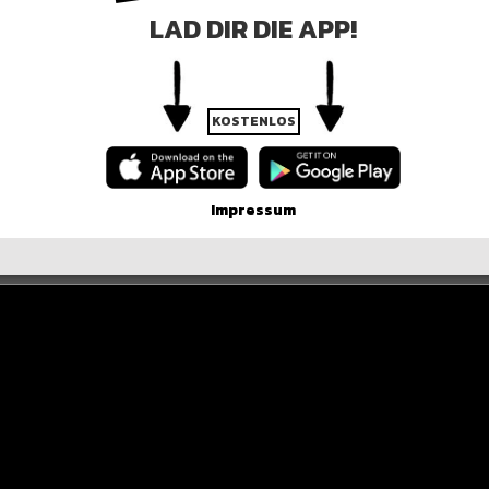
LAD DIR DIE APP!
KOSTENLOS
Impressum