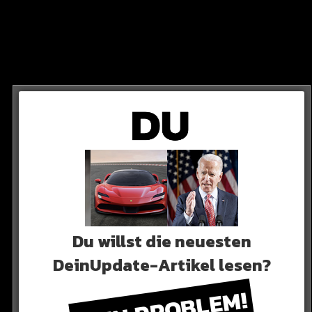
ONEZ MC
 sein Lied „Shotz fired“ die 200.000 Einheiten (inkl.
s erreicht hat.
Du willst die neuesten
DeinUpdate-Artikel lesen?
KEIN PROBLEM!