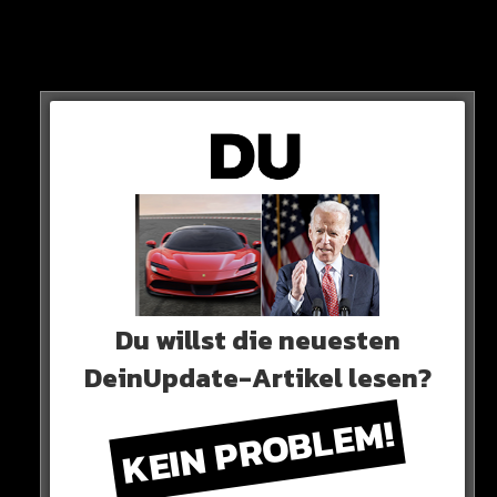
DIE SITUATION
Du willst die neuesten
Der Ivorer wird beim Spiel gegen Neapel in der 70.
DeinUpdate-Artikel lesen?
Minute ausgewechselt,
KEIN PROBLEM!
Das passt ihm gar nicht, der 20-Jährige verweigert
seinem Coach ganz offen den Handschlag!